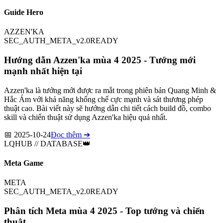
Guide Hero
AZZEN'KA
SEC_AUTH_META_v2.0
READY
Hướng dẫn Azzen'ka mùa 4 2025 - Tướng mới
mạnh nhất hiện tại
Azzen'ka là tướng mới được ra mắt trong phiên bản Quang Minh &
Hắc Ám với khả năng khống chế cực mạnh và sát thương phép
thuật cao. Bài viết này sẽ hướng dẫn chi tiết cách build đồ, combo
skill và chiến thuật sử dụng Azzen'ka hiệu quả nhất.
📅
2025-10-24
Đọc thêm ➔
LQHUB // DATABASE
👑
Meta Game
META
SEC_AUTH_META_v2.0
READY
Phân tích Meta mùa 4 2025 - Top tướng và chiến
thuật