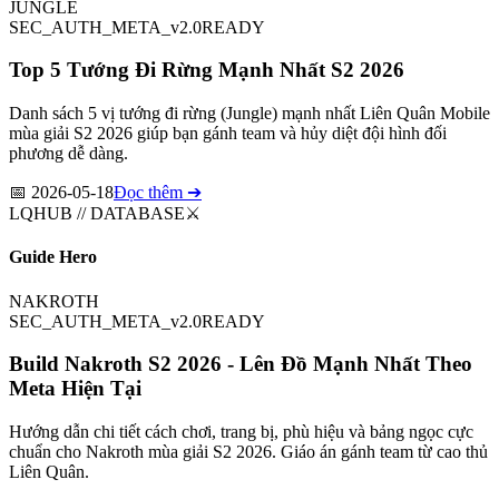
JUNGLE
SEC_AUTH_META_v2.0
READY
Top 5 Tướng Đi Rừng Mạnh Nhất S2 2026
Danh sách 5 vị tướng đi rừng (Jungle) mạnh nhất Liên Quân Mobile
mùa giải S2 2026 giúp bạn gánh team và hủy diệt đội hình đối
phương dễ dàng.
📅
2026-05-18
Đọc thêm ➔
LQHUB // DATABASE
⚔️
Guide Hero
NAKROTH
SEC_AUTH_META_v2.0
READY
Build Nakroth S2 2026 - Lên Đồ Mạnh Nhất Theo
Meta Hiện Tại
Hướng dẫn chi tiết cách chơi, trang bị, phù hiệu và bảng ngọc cực
chuẩn cho Nakroth mùa giải S2 2026. Giáo án gánh team từ cao thủ
Liên Quân.