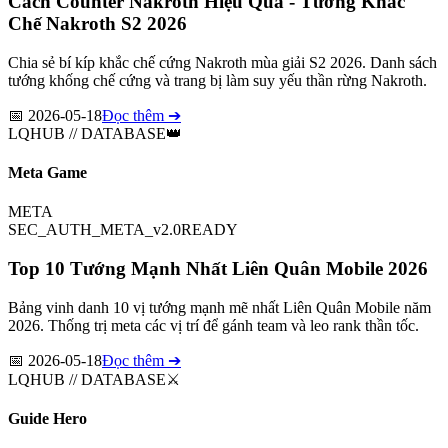
Cách Counter Nakroth Hiệu Quả - Tướng Khắc
Chế Nakroth S2 2026
Chia sẻ bí kíp khắc chế cứng Nakroth mùa giải S2 2026. Danh sách
tướng khống chế cứng và trang bị làm suy yếu thần rừng Nakroth.
📅
2026-05-18
Đọc thêm ➔
LQHUB // DATABASE
👑
Meta Game
META
SEC_AUTH_META_v2.0
READY
Top 10 Tướng Mạnh Nhất Liên Quân Mobile 2026
Bảng vinh danh 10 vị tướng mạnh mẽ nhất Liên Quân Mobile năm
2026. Thống trị meta các vị trí để gánh team và leo rank thần tốc.
📅
2026-05-18
Đọc thêm ➔
LQHUB // DATABASE
⚔️
Guide Hero