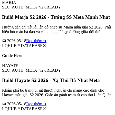
MARJA
SEC_AUTH_META_v2.0
READY
Build Marja S2 2026 - Tướng SS Meta Mạnh Nhất
Hướng dẫn chi tiết lối lên đồ pháp sư Marja mùa giải S2 2026. Phù
hiệu hút máu bá đạo và cẩm nang đè bẹp đường giữa đối thủ.
📅
2026-05-18
Đọc thêm ➔
LQHUB // DATABASE
⚔️
Guide Hero
HAYATE
SEC_AUTH_META_v2.0
READY
Build Hayate S2 2026 - Xạ Thủ Bá Nhất Meta
Khám phá bộ trang bị sát thương chuẩn chí mạng cực đỉnh cho
Hayate mùa giải S2 2026. Giáo án gánh team từ cao thủ Liên Quân.
📅
2026-05-18
Đọc thêm ➔
LQHUB // DATABASE
⚔️