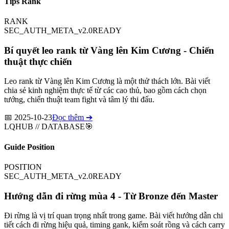
Tips Rank
RANK
SEC_AUTH_META_v2.0
READY
Bí quyết leo rank từ Vàng lên Kim Cương - Chiến
thuật thực chiến
Leo rank từ Vàng lên Kim Cương là một thử thách lớn. Bài viết
chia sẻ kinh nghiệm thực tế từ các cao thủ, bao gồm cách chọn
tướng, chiến thuật team fight và tâm lý thi đấu.
📅
2025-10-23
Đọc thêm ➔
LQHUB // DATABASE
🎯
Guide Position
POSITION
SEC_AUTH_META_v2.0
READY
Hướng dẫn đi rừng mùa 4 - Từ Bronze đến Master
Đi rừng là vị trí quan trọng nhất trong game. Bài viết hướng dẫn chi
tiết cách đi rừng hiệu quả, timing gank, kiểm soát rồng và cách carry