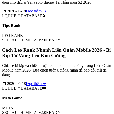
diệu cho đấu sĩ Yena solo đường Tà Thần mùa S2 2026.
📅
2026-05-18
Đọc thêm ➔
LQHUB // DATABASE
💎
Tips Rank
LEO RANK
SEC_AUTH_META_v2.0
READY
Cách Leo Rank Nhanh Liên Quân Mobile 2026 - Bí
Kíp Từ Vàng Lên Kim Cương
Chia sẻ bí kíp và chiến thuật leo rank nhanh chóng trong Liên Quân
Mobile năm 2026. Lựa chọn tướng thông minh đè bẹp đối thủ dễ
dàng.
📅
2026-05-18
Đọc thêm ➔
LQHUB // DATABASE
👑
Meta Game
META
SEC_AUTH_META_v2.0
READY