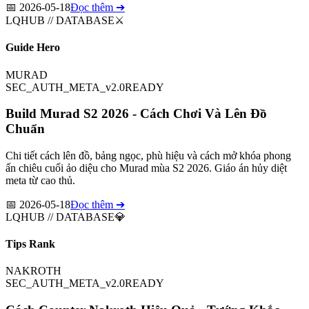
📅
2026-05-18
Đọc thêm ➔
LQHUB // DATABASE
⚔️
Guide Hero
MURAD
SEC_AUTH_META_v2.0
READY
Build Murad S2 2026 - Cách Chơi Và Lên Đồ
Chuẩn
Chi tiết cách lên đồ, bảng ngọc, phù hiệu và cách mở khóa phong
ấn chiêu cuối ảo diệu cho Murad mùa S2 2026. Giáo án hủy diệt
meta từ cao thủ.
📅
2026-05-18
Đọc thêm ➔
LQHUB // DATABASE
💎
Tips Rank
NAKROTH
SEC_AUTH_META_v2.0
READY