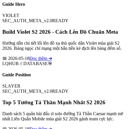
Guide Hero
VIOLET
SEC_AUTH_META_v2.0
READY
Build Violet S2 2026 - Cách Lên Đồ Chuẩn Meta
Hướng dẫn chi tiết lối lên đồ xạ thủ quốc dân Violet mùa giải S2
2026. Bảng ngọc chí mạng một bắn tiễn kẻ địch lên bảng đếm số.
📅
2026-05-18
Đọc thêm ➔
LQHUB // DATABASE
🎯
Guide Position
SLAYER
SEC_AUTH_META_v2.0
READY
Top 5 Tướng Tả Thần Mạnh Nhất S2 2026
Danh sách 5 quân bài đấu sĩ solo đường Tà Thần Caesar mạnh mẽ
nhất Liên Quân Mobile mùa giải S2 2026 gánh team cực lực.
📅
2026-05-18
Đọc thêm ➔