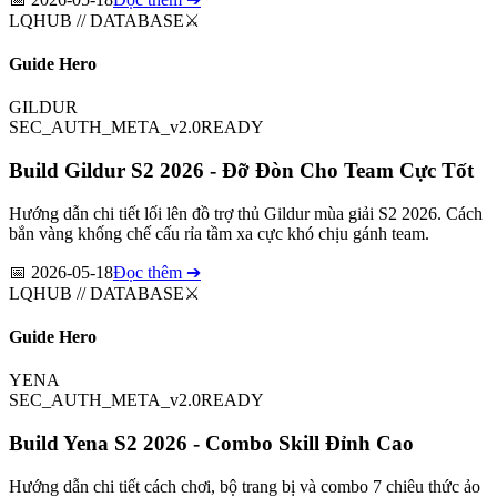
LQHUB // DATABASE
⚔️
Guide Hero
GILDUR
SEC_AUTH_META_v2.0
READY
Build Gildur S2 2026 - Đỡ Đòn Cho Team Cực Tốt
Hướng dẫn chi tiết lối lên đồ trợ thủ Gildur mùa giải S2 2026. Cách
bắn vàng khống chế cấu rỉa tầm xa cực khó chịu gánh team.
📅
2026-05-18
Đọc thêm ➔
LQHUB // DATABASE
⚔️
Guide Hero
YENA
SEC_AUTH_META_v2.0
READY
Build Yena S2 2026 - Combo Skill Đỉnh Cao
Hướng dẫn chi tiết cách chơi, bộ trang bị và combo 7 chiêu thức ảo