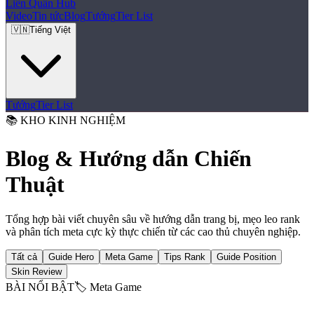
Liên Quân
Hub
Video
Tin tức
Blog
Tướng
Tier List
🇻🇳
Tiếng Việt
Tướng
Tier List
📚 KHO KINH NGHIỆM
Blog & Hướng dẫn Chiến
Thuật
Tổng hợp bài viết chuyên sâu về hướng dẫn trang bị, mẹo leo rank
và phân tích meta cực kỳ thực chiến từ các cao thủ chuyên nghiệp.
Tất cả
Guide Hero
Meta Game
Tips Rank
Guide Position
Skin Review
BÀI NỔI BẬT
🏷️
Meta Game