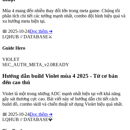
Mùa 4 mang đến nhiều thay đổi lớn trong meta game. Chúng tôi
phân tích chi tiết các tướng mạnh nhất, combo đội hình hiệu quả và
xu hướng meta hiện tại.
📅
2025-10-24
Đọc thêm ➔
LQHUB // DATABASE
⚔️
Guide Hero
VIOLET
SEC_AUTH_META_v2.0
READY
Hướng dẫn build Violet mùa 4 2025 - Từ cơ bản
đến cao thủ
Violet là một trong những ADC mạnh nhất hiện tại với khả năng
gây sát thương cực cao. Bài viết này sẽ hướng dẫn chi tiết cách
build đồ, combo skill và chiến thuật sử dụng Violet hiệu quả nhất.
📅
2025-10-24
Đọc thêm ➔
LQHUB // DATABASE
💎