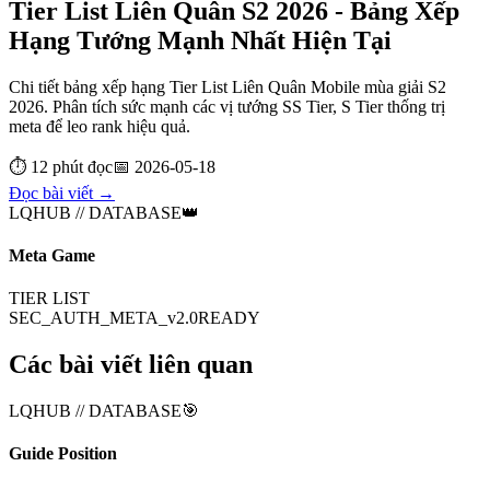
Tier List Liên Quân S2 2026 - Bảng Xếp
Hạng Tướng Mạnh Nhất Hiện Tại
Chi tiết bảng xếp hạng Tier List Liên Quân Mobile mùa giải S2
2026. Phân tích sức mạnh các vị tướng SS Tier, S Tier thống trị
meta để leo rank hiệu quả.
⏱️
12 phút
đọc
📅
2026-05-18
Đọc bài viết →
LQHUB // DATABASE
👑
Meta Game
TIER LIST
SEC_AUTH_META_v2.0
READY
Các bài viết liên quan
LQHUB // DATABASE
🎯
Guide Position