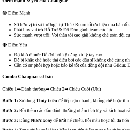
Điểm mạnh & yếu của
Chaugnar
🟢 Điểm Mạnh
Sở hữu vị trí sở trường
Trợ Thủ / Roam
tối ưu hiệu quả bản đồ.
Phát huy vai trò
Hỗ Trợ & Đỡ Đòn
gánh team cực lực.
Sức mạnh vượt trội:
Voi thần tối cao giải khống chế toàn đội 
🔴 Điểm Yếu
Độ khó ở mức
Dễ
đòi hỏi kỹ năng xử lý tay cao.
Dễ bị khắc chế hoặc thả diều bởi các đấu sĩ khống chế cứng n
Cần có sự phối hợp hoặc bảo kê tốt của đồng đội như
Gildur, 
Combo
Chaugnar
cơ bản
Chiêu 1
➡️
Đánh thường
➡️
Chiêu 2
➡️
Chiêu Cuối (Ulti)
Bước 1:
Sử dụng
Thủy triều
để tiếp cận nhanh, khống chế hoặc thu
Bước 2:
Bồi thêm các đòn đánh thường nhằm tích lũy và kích hoạt sá
Bước 3:
Dùng
Nước xoáy
để lướt né chiêu, hồi máu hoặc tối đa hóa