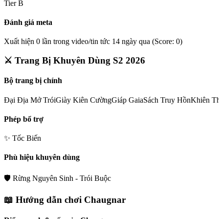
Tier
B
Đánh giá meta
Xuất hiện 0 lần trong video/tin tức 14 ngày qua (Score: 0)
⚔️ Trang Bị Khuyên Dùng S2 2026
Bộ trang bị chính
Đại Địa Mở Trói
Giày Kiên Cường
Giáp Gaia
Sách Truy Hồn
Khiên Th
Phép bổ trợ
✨
Tốc Biến
Phù hiệu khuyên dùng
🛡️
Rừng Nguyên Sinh - Trói Buộc
📖 Hướng dẫn chơi
Chaugnar