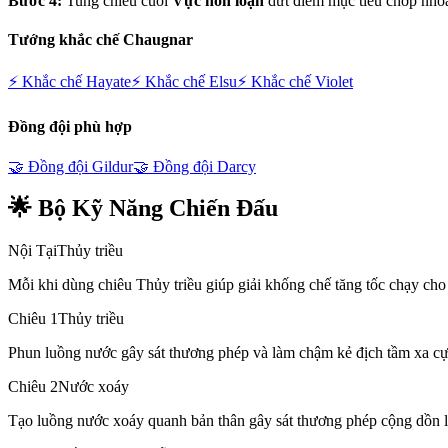
Bước 4:
Tung chiêu cuối
Vực hỗn loạn
dứt điểm mục tiêu chớp nho
Tướng khắc chế
Chaugnar
⚡ Khắc chế
Hayate
⚡ Khắc chế
Elsu
⚡ Khắc chế
Violet
Đồng đội phù hợp
🤝 Đồng đội
Gildur
🤝 Đồng đội
Darcy
🌟 Bộ Kỹ Năng Chiến Đấu
Nội Tại
Thủy triều
Mỗi khi dùng chiêu Thủy triều giúp giải khống chế tăng tốc chạy cho
Chiêu 1
Thủy triều
Phun luồng nước gây sát thương phép và làm chậm kẻ địch tầm xa cực
Chiêu 2
Nước xoáy
Tạo luồng nước xoáy quanh bản thân gây sát thương phép cộng dồn li