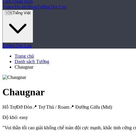
Liên Quân
Hub
Video
Tin tức
Blog
Tướng
Tier List
🇻🇳
Tiếng Việt
Tướng
Tier List
Trang chủ
Danh sách Tướng
Chaugnar
Chaugnar
Hỗ Trợ
Đỡ Đòn
📍
Trợ Thủ / Roam
📍
Đường Giữa (Mid)
Độ khó:
easy
"
Voi thần tối cao giải khống chế toàn đội cực mạnh, khắc tinh cứng 