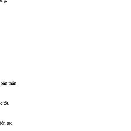
áng.
 bản thân.
 tốt.
ên tục.