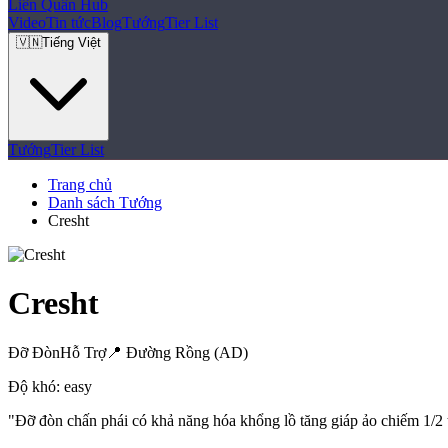
Liên Quân
Hub
Video
Tin tức
Blog
Tướng
Tier List
🇻🇳
Tiếng Việt
Tướng
Tier List
Trang chủ
Danh sách Tướng
Cresht
Cresht
Đỡ Đòn
Hỗ Trợ
📍
Đường Rồng (AD)
Độ khó:
easy
"
Đỡ đòn chấn phái có khả năng hóa khổng lồ tăng giáp ảo chiếm 1/2