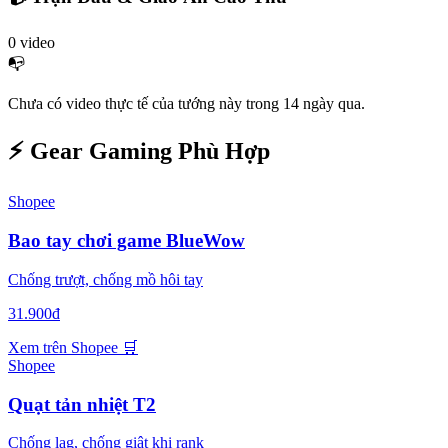
0
video
📭
Chưa có video thực tế của tướng này trong 14 ngày qua.
⚡ Gear Gaming Phù Hợp
Shopee
Bao tay chơi game BlueWow
Chống trượt, chống mồ hôi tay
31.900đ
Xem trên Shopee
🛒
Shopee
Quạt tản nhiệt T2
Chống lag, chống giật khi rank