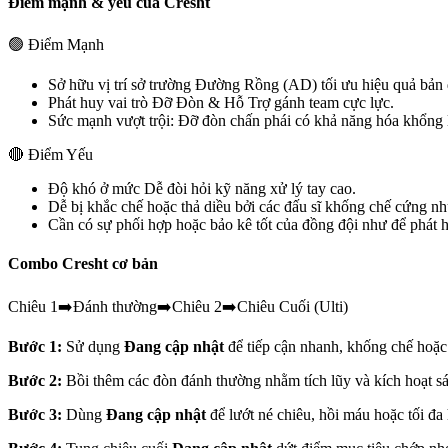
Điểm mạnh & yếu của
Cresht
🟢 Điểm Mạnh
Sở hữu vị trí sở trường
Đường Rồng (AD)
tối ưu hiệu quả bản 
Phát huy vai trò
Đỡ Đòn & Hỗ Trợ
gánh team cực lực.
Sức mạnh vượt trội:
Đỡ đòn chấn phái có khả năng hóa khổng l
🔴 Điểm Yếu
Độ khó ở mức
Dễ
đòi hỏi kỹ năng xử lý tay cao.
Dễ bị khắc chế hoặc thả diều bởi các đấu sĩ khống chế cứng n
Cần có sự phối hợp hoặc bảo kê tốt của đồng đội như
để phát h
Combo
Cresht
cơ bản
Chiêu 1
➡️
Đánh thường
➡️
Chiêu 2
➡️
Chiêu Cuối (Ulti)
Bước 1:
Sử dụng
Đang cập nhật
để tiếp cận nhanh, khống chế hoặc
Bước 2:
Bồi thêm các đòn đánh thường nhằm tích lũy và kích hoạt sá
Bước 3:
Dùng
Đang cập nhật
để lướt né chiêu, hồi máu hoặc tối đa