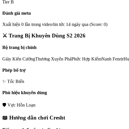
Tier
B
Đánh giá meta
Xuất hiện 0 lần trong video/tin tức 14 ngày qua (Score: 0)
⚔️ Trang Bị Khuyên Dùng S2 2026
Bộ trang bị chính
Giày Kiên Cường
Thương Xuyên Phá
Phức Hợp Kiếm
Nanh Fenrir
Hu
Phép bổ trợ
✨
Tốc Biến
Phù hiệu khuyên dùng
🛡️
Vực Hỗn Loạn
📖 Hướng dẫn chơi
Cresht