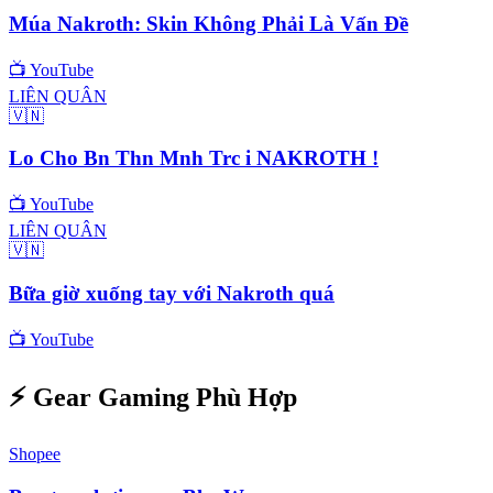
Múa Nakroth: Skin Không Phải Là Vấn Đề
📺
YouTube
LIÊN QUÂN
🇻🇳
Lo Cho Bn Thn Mnh Trc i NAKROTH !
📺
YouTube
LIÊN QUÂN
🇻🇳
Bữa giờ xuống tay với Nakroth quá
📺
YouTube
⚡ Gear Gaming Phù Hợp
Shopee