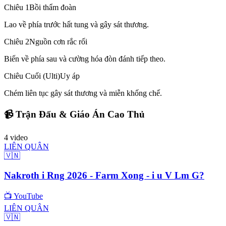
Chiêu 1
Bồi thẩm đoàn
Lao về phía trước hất tung và gây sát thương.
Chiêu 2
Nguồn cơn rắc rối
Biến về phía sau và cường hóa đòn đánh tiếp theo.
Chiêu Cuối (Ulti)
Uy áp
Chém liên tục gây sát thương và miễn khống chế.
📹 Trận Đấu & Giáo Án Cao Thủ
4
video
LIÊN QUÂN
🇻🇳
Nakroth i Rng 2026 - Farm Xong - i u V Lm G?
📺
YouTube
LIÊN QUÂN
🇻🇳