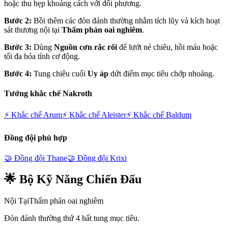
hoặc thu hẹp khoảng cách với đối phương.
Bước 2:
Bồi thêm các đòn đánh thường nhằm tích lũy và kích hoạt
sát thương nội tại
Thẩm phán oai nghiêm
.
Bước 3:
Dùng
Nguồn cơn rắc rối
để lướt né chiêu, hồi máu hoặc
tối đa hóa tính cơ động.
Bước 4:
Tung chiêu cuối
Uy áp
dứt điểm mục tiêu chớp nhoáng.
Tướng khắc chế
Nakroth
⚡ Khắc chế
Arum
⚡ Khắc chế
Aleister
⚡ Khắc chế
Baldum
Đồng đội phù hợp
🤝 Đồng đội
Thane
🤝 Đồng đội
Krixi
🌟 Bộ Kỹ Năng Chiến Đấu
Nội Tại
Thẩm phán oai nghiêm
Đòn đánh thường thứ 4 hất tung mục tiêu.