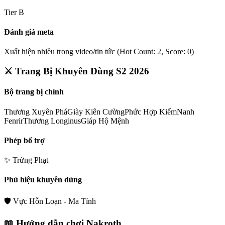
Tier
B
Đánh giá meta
Xuất hiện nhiều trong video/tin tức (Hot Count: 2, Score: 0)
⚔️ Trang Bị Khuyên Dùng S2 2026
Bộ trang bị chính
Thương Xuyên Phá
Giày Kiên Cường
Phức Hợp Kiếm
Nanh
Fenrir
Thương Longinus
Giáp Hộ Mệnh
Phép bổ trợ
✨
Trừng Phạt
Phù hiệu khuyên dùng
🛡️
Vực Hỗn Loạn - Ma Tính
📖 Hướng dẫn chơi
Nakroth