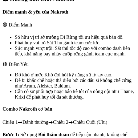
Điểm mạnh & yếu của
Nakroth
🟢 Điểm Mạnh
Sở hữu vị trí sở trường
Đi Rừng
tối ưu hiệu quả bản đồ.
Phát huy vai trò
Sát Thủ
gánh team cực lực.
Sức mạnh vượt trội:
Sát thủ tốc độ cao với combo dash liên
tiếp, khả năng bay nhảy cướp rừng gánh team cực mạnh.
🔴 Điểm Yếu
Độ khó ở mức
Khó
đòi hỏi kỹ năng xử lý tay cao.
Dễ bị khắc chế hoặc thả diều bởi các đấu sĩ khống chế cứng
như
Arum, Aleister, Baldum
.
Cần có sự phối hợp hoặc bảo kê tốt của đồng đội như
Thane,
Krixi
để phát huy tối đa sát thương.
Combo
Nakroth
cơ bản
Chiêu 1
➡️
Đánh thường
➡️
Chiêu 2
➡️
Chiêu Cuối (Ulti)
Bước 1:
Sử dụng
Bồi thẩm đoàn
để tiếp cận nhanh, khống chế