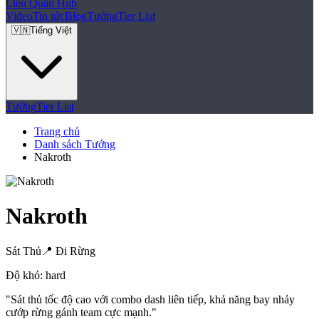
Liên Quân
Hub
Video
Tin tức
Blog
Tướng
Tier List
🇻🇳
Tiếng Việt
Tướng
Tier List
Trang chủ
Danh sách Tướng
Nakroth
Nakroth
Sát Thủ
📍
Đi Rừng
Độ khó:
hard
"
Sát thủ tốc độ cao với combo dash liên tiếp, khả năng bay nhảy
cướp rừng gánh team cực mạnh.
"