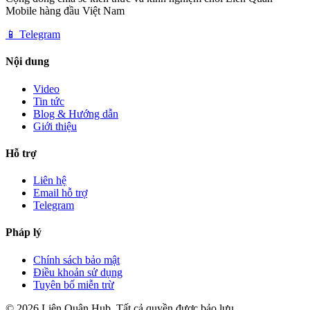
Mobile hàng đầu Việt Nam
📱 Telegram
Nội dung
Video
Tin tức
Blog & Hướng dẫn
Giới thiệu
Hỗ trợ
Liên hệ
Email hỗ trợ
Telegram
Pháp lý
Chính sách bảo mật
Điều khoản sử dụng
Tuyên bố miễn trừ
©
2026
Liên Quân Hub.
Tất cả quyền được bảo lưu.