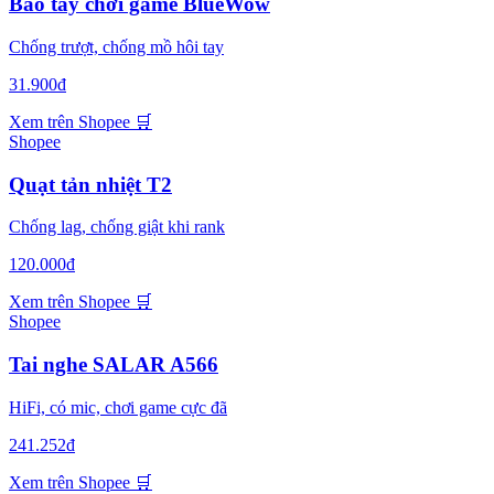
Bao tay chơi game BlueWow
Chống trượt, chống mồ hôi tay
31.900đ
Xem trên Shopee
🛒
Shopee
Quạt tản nhiệt T2
Chống lag, chống giật khi rank
120.000đ
Xem trên Shopee
🛒
Shopee
Tai nghe SALAR A566
HiFi, có mic, chơi game cực đã
241.252đ
Xem trên Shopee
🛒