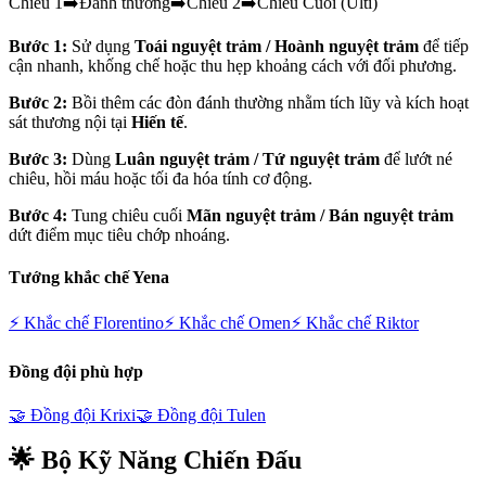
Chiêu 1
➡️
Đánh thường
➡️
Chiêu 2
➡️
Chiêu Cuối (Ulti)
Bước 1:
Sử dụng
Toái nguyệt trảm / Hoành nguyệt trảm
để tiếp
cận nhanh, khống chế hoặc thu hẹp khoảng cách với đối phương.
Bước 2:
Bồi thêm các đòn đánh thường nhằm tích lũy và kích hoạt
sát thương nội tại
Hiến tế
.
Bước 3:
Dùng
Luân nguyệt trảm / Tứ nguyệt trảm
để lướt né
chiêu, hồi máu hoặc tối đa hóa tính cơ động.
Bước 4:
Tung chiêu cuối
Mãn nguyệt trảm / Bán nguyệt trảm
dứt điểm mục tiêu chớp nhoáng.
Tướng khắc chế
Yena
⚡ Khắc chế
Florentino
⚡ Khắc chế
Omen
⚡ Khắc chế
Riktor
Đồng đội phù hợp
🤝 Đồng đội
Krixi
🤝 Đồng đội
Tulen
🌟 Bộ Kỹ Năng Chiến Đấu