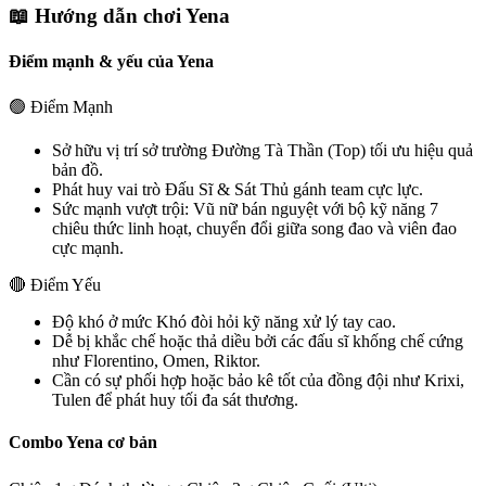
📖 Hướng dẫn chơi
Yena
Điểm mạnh & yếu của
Yena
🟢 Điểm Mạnh
Sở hữu vị trí sở trường
Đường Tà Thần (Top)
tối ưu hiệu quả
bản đồ.
Phát huy vai trò
Đấu Sĩ & Sát Thủ
gánh team cực lực.
Sức mạnh vượt trội:
Vũ nữ bán nguyệt với bộ kỹ năng 7
chiêu thức linh hoạt, chuyển đổi giữa song đao và viên đao
cực mạnh.
🔴 Điểm Yếu
Độ khó ở mức
Khó
đòi hỏi kỹ năng xử lý tay cao.
Dễ bị khắc chế hoặc thả diều bởi các đấu sĩ khống chế cứng
như
Florentino, Omen, Riktor
.
Cần có sự phối hợp hoặc bảo kê tốt của đồng đội như
Krixi,
Tulen
để phát huy tối đa sát thương.
Combo
Yena
cơ bản