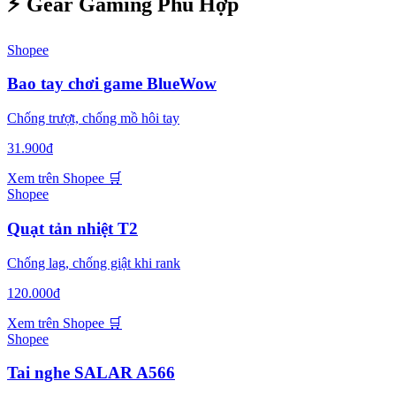
⚡ Gear Gaming Phù Hợp
Shopee
Bao tay chơi game BlueWow
Chống trượt, chống mồ hôi tay
31.900đ
Xem trên Shopee
🛒
Shopee
Quạt tản nhiệt T2
Chống lag, chống giật khi rank
120.000đ
Xem trên Shopee
🛒
Shopee
Tai nghe SALAR A566