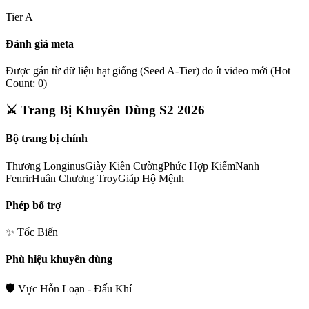
Tier
A
Đánh giá meta
Được gán từ dữ liệu hạt giống (Seed A-Tier) do ít video mới (Hot
Count: 0)
⚔️ Trang Bị Khuyên Dùng S2 2026
Bộ trang bị chính
Thương Longinus
Giày Kiên Cường
Phức Hợp Kiếm
Nanh
Fenrir
Huân Chương Troy
Giáp Hộ Mệnh
Phép bổ trợ
✨
Tốc Biến
Phù hiệu khuyên dùng
🛡️
Vực Hỗn Loạn - Đấu Khí