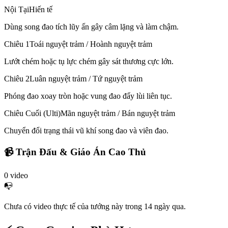
Nội Tại
Hiến tế
Dùng song đao tích lũy ấn gây câm lặng và làm chậm.
Chiêu 1
Toái nguyệt trảm / Hoành nguyệt trảm
Lướt chém hoặc tụ lực chém gây sát thương cực lớn.
Chiêu 2
Luân nguyệt trảm / Tứ nguyệt trảm
Phóng đao xoay tròn hoặc vung đao đẩy lùi liên tục.
Chiêu Cuối (Ulti)
Mãn nguyệt trảm / Bán nguyệt trảm
Chuyển đổi trạng thái vũ khí song đao và viên đao.
📹 Trận Đấu & Giáo Án Cao Thủ
0
video
📭
Chưa có video thực tế của tướng này trong 14 ngày qua.