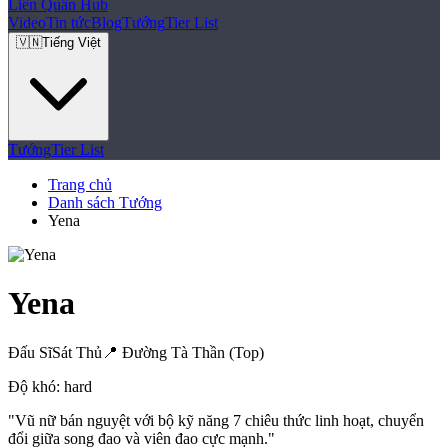
Liên Quân
Hub
Video
Tin tức
Blog
Tướng
Tier List
🇻🇳
Tiếng Việt
Tướng
Tier List
Trang chủ
Danh sách Tướng
Yena
Yena
Đấu Sĩ
Sát Thủ
📍
Đường Tà Thần (Top)
Độ khó:
hard
"
Vũ nữ bán nguyệt với bộ kỹ năng 7 chiêu thức linh hoạt, chuyển
đổi giữa song đao và viên đao cực mạnh.
"