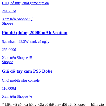
HiFi, có mic, chơi game cực đã
241.252đ
Xem trên Shopee
🛒
Shopee
Pin dự phòng 20000mAh Vention
Sạc nhanh 22.5W, rank cả ngày
255.000đ
Xem trên Shopee
🛒
Shopee
Giá đỡ tay cầm PS5 Dobe
Chơi mobile như console
110.000đ
Xem trên Shopee
🛒
* Liên kết có hoa hồng. Giá có thể thay đổi trên Shopee — bấm vào